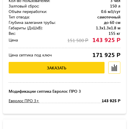
Кол-во пользователей:
3 чел
Залповый сброс:
150 л
Объём переработки:
0.6 м3/сут
Тип отвода:
самотечный
Глубина залегания трубы:
до 60 см
Габариты (ДхШхВ):
1.3x1.3x1.8 м
Вес:
155 кг
143 925
Р
Цена
151 500
Р
171 925
Р
Цена септика под ключ
ЗАКАЗАТЬ
Модификации септика Евролос ПРО 3
Евролос ПРО 3+
143 925
Р