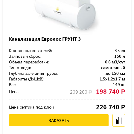
Канализация Евролос ГРУНТ 3
Кол-во пользователей:
3 чел
Залповый сброс:
150 л
Объём переработки:
0.6 м3/сут
Тип отвода:
самотечный
Глубина залегания трубы:
до 150 см
Габариты (ДхШхВ):
1.5x1.2x1.7 м
Вес:
149 кг
198 740
Р
Цена
209 200
Р
226 740
Р
Цена септика под ключ
ЗАКАЗАТЬ