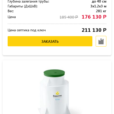
Глубина залегания трубы:
до 40 см
Габариты (ДхШхВ):
3x1.2x3 м
Вес:
281 кг
176 130
Р
Цена
185 400
Р
211 130
Р
Цена септика под ключ
ЗАКАЗАТЬ