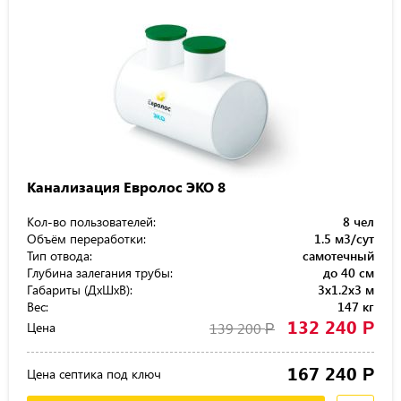
Канализация Евролос ЭКО 8
Кол-во пользователей:
8 чел
Объём переработки:
1.5 м3/сут
Тип отвода:
самотечный
Глубина залегания трубы:
до 40 см
Габариты (ДхШхВ):
3x1.2x3 м
Вес:
147 кг
132 240
Р
Цена
139 200
Р
167 240
Р
Цена септика под ключ