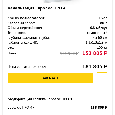
Канализация Евролос ПРО 4
Кол-во пользователей:
4 чел
Залповый сброс:
180 л
Объём переработки:
0.8 м3/сут
Тип отвода:
самотечный
Глубина залегания трубы:
до 60 см
Габариты (ДхШхВ):
1.3x1.3x1.9 м
Вес:
155 кг
153 805
Р
Цена
161 900
Р
181 805
Р
Цена септика под ключ
ЗАКАЗАТЬ
Модификации септика Евролос ПРО 4
Евролос ПРО 4+
153 805
Р