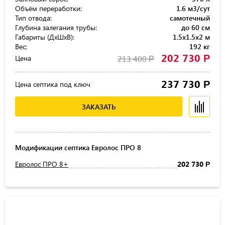
Объём переработки:
1.6 м3/сут
Тип отвода:
самотечный
Глубина залегания трубы:
до 60 см
Габариты (ДхШхВ):
1.5x1.5x2 м
Вес:
192 кг
202 730
Р
Цена
213 400
Р
237 730
Р
Цена септика под ключ
ЗАКАЗАТЬ
Модификации септика Евролос ПРО 8
Евролос ПРО 8+
202 730
Р