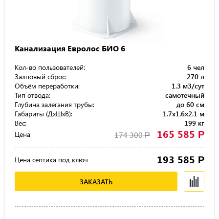
Канализация Евролос БИО 6
Кол-во пользователей:
6 чел
Залповый сброс:
270 л
Объём переработки:
1.3 м3/сут
Тип отвода:
самотечный
Глубина залегания трубы:
до 60 см
Габариты (ДхШхВ):
1.7x1.6x2.1 м
Вес:
199 кг
165 585
Р
Цена
174 300
Р
193 585
Р
Цена септика под ключ
ЗАКАЗАТЬ