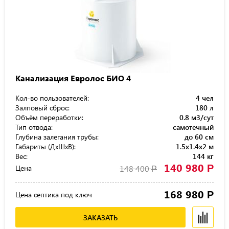
Канализация Евролос БИО 4
Кол-во пользователей:
4 чел
Залповый сброс:
180 л
Объём переработки:
0.8 м3/сут
Тип отвода:
самотечный
Глубина залегания трубы:
до 60 см
Габариты (ДхШхВ):
1.5x1.4x2 м
Вес:
144 кг
140 980
Р
Цена
148 400
Р
168 980
Р
Цена септика под ключ
ЗАКАЗАТЬ