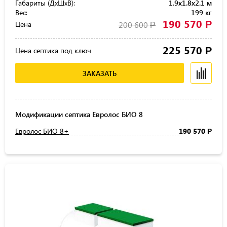
Габариты (ДхШхВ):
1.9x1.8x2.1 м
Вес:
199 кг
190 570
Р
Цена
200 600
Р
225 570
Р
Цена септика под ключ
ЗАКАЗАТЬ
Модификации септика Евролос БИО 8
Евролос БИО 8+
190 570
Р