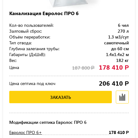
Канализация Евролос ПРО 6
Кол-во пользователей:
6 чел
Залповый сброс:
270 л
Объём переработки:
1.3 м3/сут
Тип отвода:
самотечный
Глубина залегания трубы:
до 60 см
Габариты (ДхШхВ):
1.4x1.4x2 м
Вес:
182 кг
178 410
Р
Цена
187 800
Р
206 410
Р
Цена септика под ключ
ЗАКАЗАТЬ
Модификации септика Евролос ПРО 6
Евролос ПРО 6+
178 410
Р