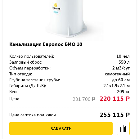
Канализация Евролос БИО 10
Кол-во пользователей:
10 чел
Залповый сброс:
550 л
Объём переработки:
2 м3/сут
Тип отвода:
самотечный
Глубина залегания трубы:
до 60 см
Габариты (ДхШхВ):
2.1x1.9x2.1 м
Вес:
209 кг
220 115
Р
Цена
231 700
Р
255 115
Р
Цена септика под ключ
ЗАКАЗАТЬ