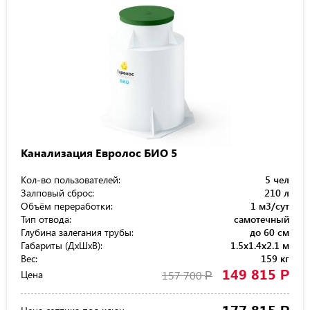
Канализация Евролос БИО 5
Кол-во пользователей:
5 чел
Залповый сброс:
210 л
Объём переработки:
1 м3/сут
Тип отвода:
самотечный
Глубина залегания трубы:
до 60 см
Габариты (ДхШхВ):
1.5x1.4x2.1 м
Вес:
159 кг
149 815
Р
Цена
157 700
Р
177 815