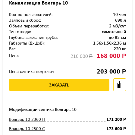
Канализация Волгарь 10
Кол-во пользователей:
10 чел
Залповый сброс:
690 л
Объём переработки:
2 м3/сут
Тип отвода:
самотечный
Глубина залегания трубы:
до 85 см
Габариты (ДхШхВ):
1.56x1.56x2.36 м
Вес:
220 кг
168 000
Р
Цена
210 000
Р
203 000
Р
Цена септика под ключ
ЗАКАЗАТЬ
Модификации септика Волгарь 10
Волгарь 10 2360 П
171 200
Р
Волгарь 10 2500 С
173 600
Р