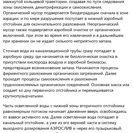
замкнутой кольцевой траектории, создавая по пути следования
зоны окисления, денитрификации и самоокисления.
Органический мусор подвергается биодеградации сначала в зоне
аэрации, и по мере разрушения поступает в нижний аэробный
отстойник для окончательного разложения. Неорганический
мусор также подвергается аэробной очистке от органических
включений, при этом во время его извлечения и в дальнейшем
при хранении он не издает сильного неприятного запаха.
Сточная вода из канализационной трубы сразу попадает в
аэробную среду, где начинается ее биологическая очистка в
присутствии кислорода воздуха и аэробной биомассы,
предотвращая возникновение запаха. Начинаются процессы
ферментного разложения органических загрязнений. Далее
проходят процессы самоокисления и разложения
трудноокисляемых органических соединений. Основная масса ила
оседает ко дну первичного отстойника и перемешивается
крупнопузырчатыми.
Часть осветленной воды с нижней зоны вторичного отстойника
равномерным потоком начинает движение вверх, освобождаясь
от взвеси активного ила. Далее осветленная вода попадает в
канальный отстойник, а уже из его верхней части в систему
выходного дозирования АЭРОСЛИВ и через его пузырьковый,