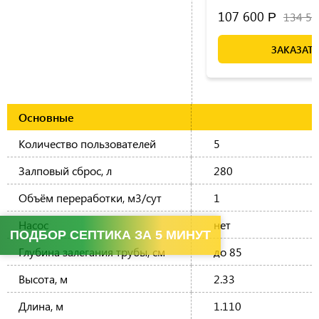
107 600
134 5
Р
ЗАКАЗАТЬ
Основные
Количество пользователей
5
Залповый сброс, л
280
Объём переработки, м3/сут
1
Насос
нет
ПОДБОР СЕПТИКА ЗА 5 МИНУТ
Глубина залегания трубы, см
до 85
Высота, м
2.33
Длина, м
1.110